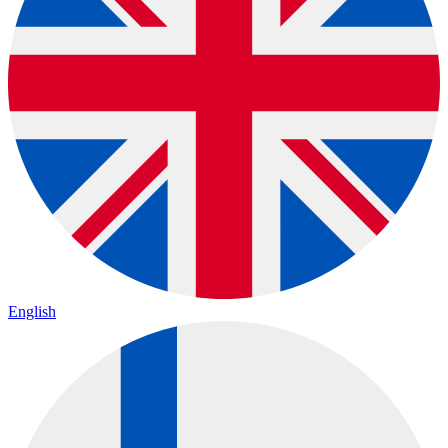
English