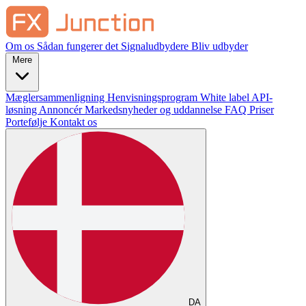
Om os
Sådan fungerer det
Signaludbydere
Bliv udbyder
Mere
Mæglersammenligning
Henvisningsprogram
White label
API-
løsning
Annoncér
Markedsnyheder og uddannelse
FAQ
Priser
Portefølje
Kontakt os
DA