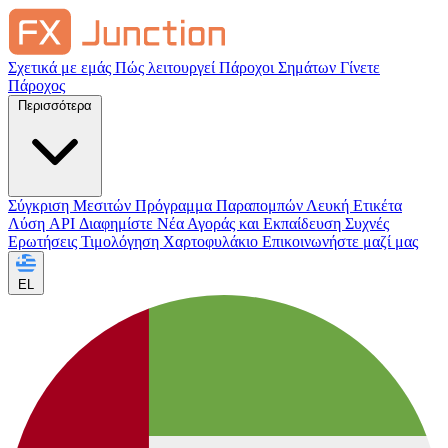
Σχετικά με εμάς
Πώς λειτουργεί
Πάροχοι Σημάτων
Γίνετε
Πάροχος
Περισσότερα
Σύγκριση Μεσιτών
Πρόγραμμα Παραπομπών
Λευκή Ετικέτα
Λύση API
Διαφημίστε
Νέα Αγοράς και Εκπαίδευση
Συχνές
Ερωτήσεις
Τιμολόγηση
Χαρτοφυλάκιο
Επικοινωνήστε μαζί μας
EL