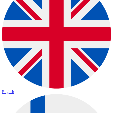
English