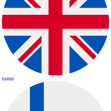
English