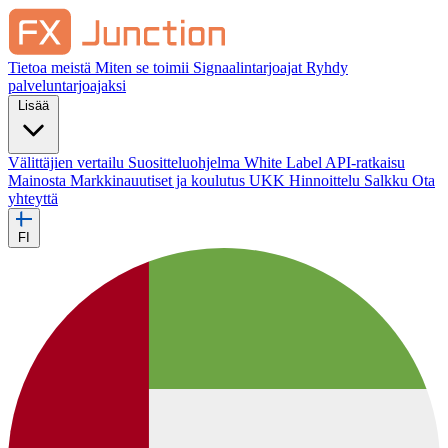
Tietoa meistä
Miten se toimii
Signaalintarjoajat
Ryhdy
palveluntarjoajaksi
Lisää
Välittäjien vertailu
Suositteluohjelma
White Label
API-ratkaisu
Mainosta
Markkinauutiset ja koulutus
UKK
Hinnoittelu
Salkku
Ota
yhteyttä
FI