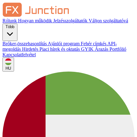
Rólunk
Hogyan működik
Jelzésszolgáltatók
Váljon szolgáltatóvá
Több
Bróker-összehasonlítás
Ajánlói program
Fehér címkés
API-
megoldás
Hirdetés
Piaci hírek és oktatás
GYIK
Árazás
Portfólió
Kapcsolatfelvétel
HU