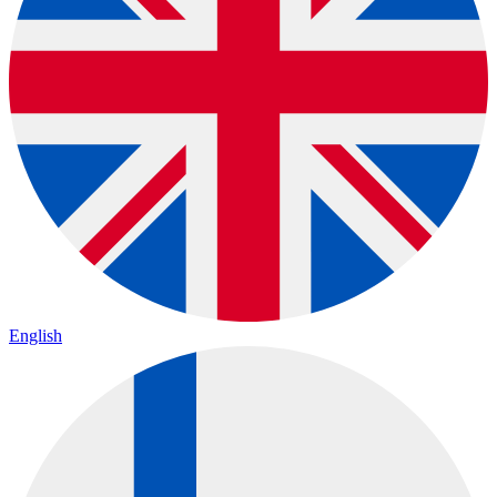
English