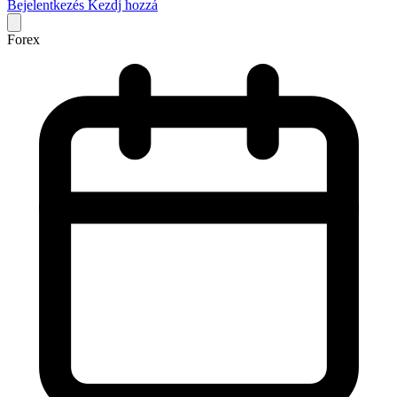
Bejelentkezés
Kezdj hozzá
Forex