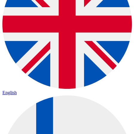
English