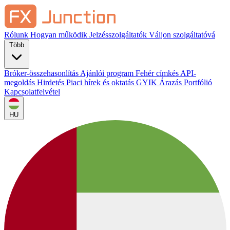
Rólunk
Hogyan működik
Jelzésszolgáltatók
Váljon szolgáltatóvá
Több
Bróker-összehasonlítás
Ajánlói program
Fehér címkés
API-
megoldás
Hirdetés
Piaci hírek és oktatás
GYIK
Árazás
Portfólió
Kapcsolatfelvétel
HU