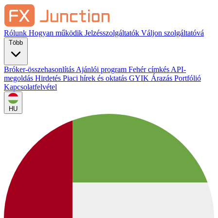
Rólunk
Hogyan működik
Jelzésszolgáltatók
Váljon szolgáltatóvá
Több
Bróker-összehasonlítás
Ajánlói program
Fehér címkés
API-
megoldás
Hirdetés
Piaci hírek és oktatás
GYIK
Árazás
Portfólió
Kapcsolatfelvétel
HU