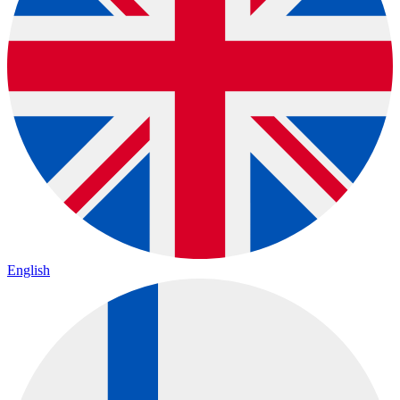
English