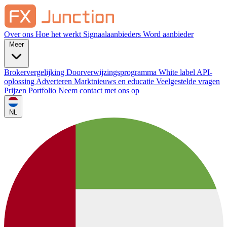
Over ons
Hoe het werkt
Signaalaanbieders
Word aanbieder
Meer
Brokervergelijking
Doorverwijzingsprogramma
White label
API-
oplossing
Adverteren
Marktnieuws en educatie
Veelgestelde vragen
Prijzen
Portfolio
Neem contact met ons op
NL