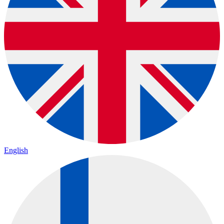
English