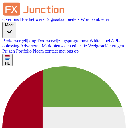
Over ons
Hoe het werkt
Signaalaanbieders
Word aanbieder
Meer
Brokervergelijking
Doorverwijzingsprogramma
White label
API-
oplossing
Adverteren
Marktnieuws en educatie
Veelgestelde vragen
Prijzen
Portfolio
Neem contact met ons op
NL