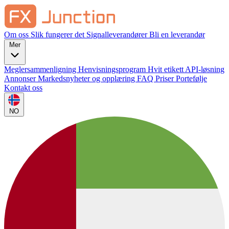
Om oss
Slik fungerer det
Signalleverandører
Bli en leverandør
Mer
Meglersammenligning
Henvisningsprogram
Hvit etikett
API-løsning
Annonser
Markedsnyheter og opplæring
FAQ
Priser
Portefølje
Kontakt oss
NO