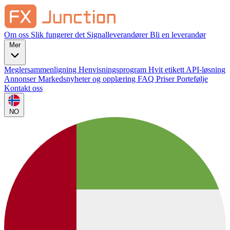
Om oss
Slik fungerer det
Signalleverandører
Bli en leverandør
Mer
Meglersammenligning
Henvisningsprogram
Hvit etikett
API-løsning
Annonser
Markedsnyheter og opplæring
FAQ
Priser
Portefølje
Kontakt oss
NO