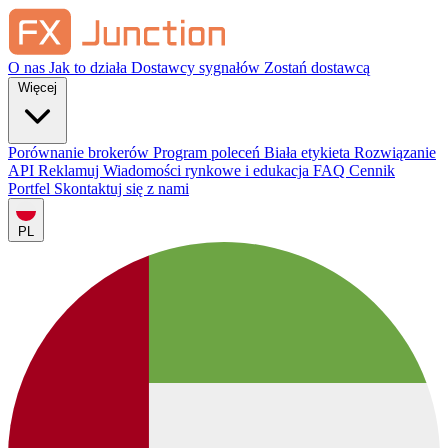
O nas
Jak to działa
Dostawcy sygnałów
Zostań dostawcą
Więcej
Porównanie brokerów
Program poleceń
Biała etykieta
Rozwiązanie
API
Reklamuj
Wiadomości rynkowe i edukacja
FAQ
Cennik
Portfel
Skontaktuj się z nami
PL