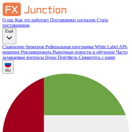
О нас
Как это работает
Поставщики сигналов
Стать
поставщиком
Ещё
Сравнение брокеров
Реферальная программа
White Label
API-
решение
Рекламировать
Рыночные новости и обучение
Часто
задаваемые вопросы
Цены
Портфель
Свяжитесь с нами
RU