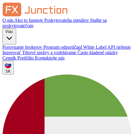
O nás
Ako to funguje
Poskytovatelia signálov
Staňte sa
poskytovateľom
Viac
Porovnanie brokerov
Program odporúčaní
White Label
API riešenie
Inzerovať
Trhové správy a vzdelávanie
Často kladené otázky
Cenník
Portfólio
Kontaktujte nás
SK