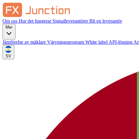
Om oss
Hur det fungerar
Signalleverantörer
Bli en leverantör
Mer
Jämförelse av mäklare
Värvningsprogram
White label
API-lösning
An
SV