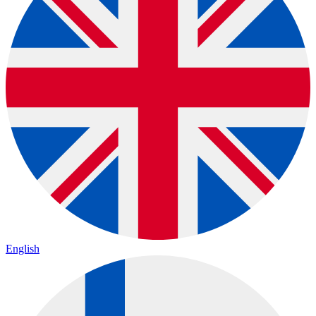
English