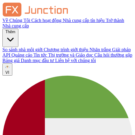
Về Chúng Tôi
Cách hoạt động
Nhà cung cấp tín hiệu
Trở thành
Nhà cung cấp
Thêm
So sánh nhà môi giới
Chương trình giới thiệu
Nhãn trắng
Giải pháp
API
Quảng cáo
Tin tức Thị trường và Giáo dục
Câu hỏi thường gặp
Bảng giá
Danh mục đầu tư
Liên hệ với chúng tôi
VI