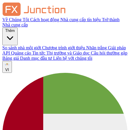
Về Chúng Tôi
Cách hoạt động
Nhà cung cấp tín hiệu
Trở thành
Nhà cung cấp
Thêm
So sánh nhà môi giới
Chương trình giới thiệu
Nhãn trắng
Giải pháp
API
Quảng cáo
Tin tức Thị trường và Giáo dục
Câu hỏi thường gặp
Bảng giá
Danh mục đầu tư
Liên hệ với chúng tôi
VI