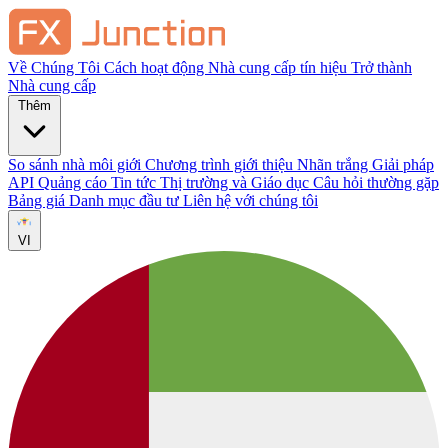
Về Chúng Tôi
Cách hoạt động
Nhà cung cấp tín hiệu
Trở thành
Nhà cung cấp
Thêm
So sánh nhà môi giới
Chương trình giới thiệu
Nhãn trắng
Giải pháp
API
Quảng cáo
Tin tức Thị trường và Giáo dục
Câu hỏi thường gặp
Bảng giá
Danh mục đầu tư
Liên hệ với chúng tôi
VI