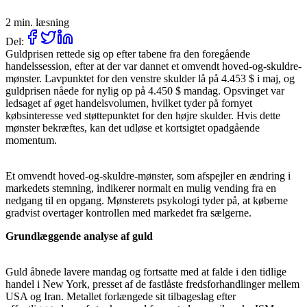
2 min. læsning
Del:
Guldprisen rettede sig op efter tabene fra den foregående
handelssession, efter at der var dannet et omvendt hoved-og-skuldre-
mønster. Lavpunktet for den venstre skulder lå på 4.453 $ i maj, og
guldprisen nåede for nylig op på 4.450 $ mandag. Opsvinget var
ledsaget af øget handelsvolumen, hvilket tyder på fornyet
købsinteresse ved støttepunktet for den højre skulder. Hvis dette
mønster bekræftes, kan det udløse et kortsigtet opadgående
momentum.
Et omvendt hoved-og-skuldre-mønster, som afspejler en ændring i
markedets stemning, indikerer normalt en mulig vending fra en
nedgang til en opgang. Mønsterets psykologi tyder på, at køberne
gradvist overtager kontrollen med markedet fra sælgerne.
Grundlæggende analyse af guld
Guld åbnede lavere mandag og fortsatte med at falde i den tidlige
handel i New York, presset af de fastlåste fredsforhandlinger mellem
USA og Iran. Metallet forlængede sit tilbageslag efter