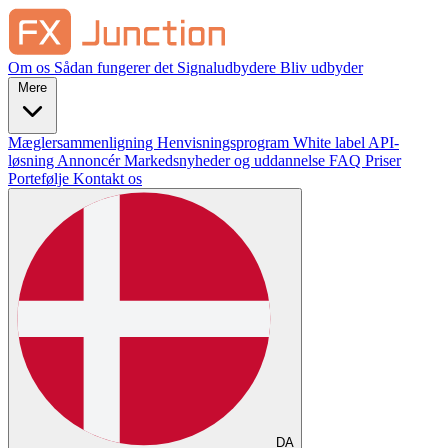
Om os
Sådan fungerer det
Signaludbydere
Bliv udbyder
Mere
Mæglersammenligning
Henvisningsprogram
White label
API-
løsning
Annoncér
Markedsnyheder og uddannelse
FAQ
Priser
Portefølje
Kontakt os
DA