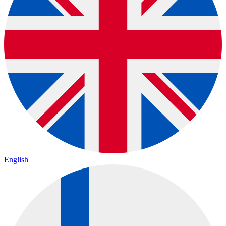
English