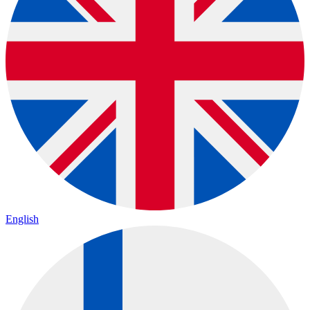
English