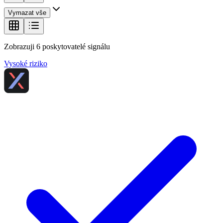
Vymazat vše
Zobrazuji
6
poskytovatelé signálu
Vysoké riziko