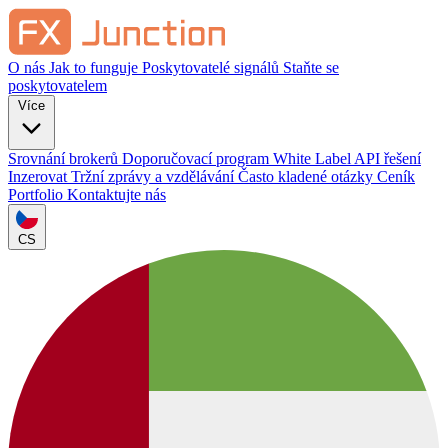
O nás
Jak to funguje
Poskytovatelé signálů
Staňte se
poskytovatelem
Více
Srovnání brokerů
Doporučovací program
White Label
API řešení
Inzerovat
Tržní zprávy a vzdělávání
Často kladené otázky
Ceník
Portfolio
Kontaktujte nás
CS