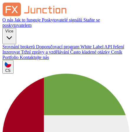
O nás
Jak to funguje
Poskytovatelé signálů
Staňte se
poskytovatelem
Více
Srovnání brokerů
Doporučovací program
White Label
API řešení
Inzerovat
Tržní zprávy a vzdělávání
Často kladené otázky
Ceník
Portfolio
Kontaktujte nás
CS