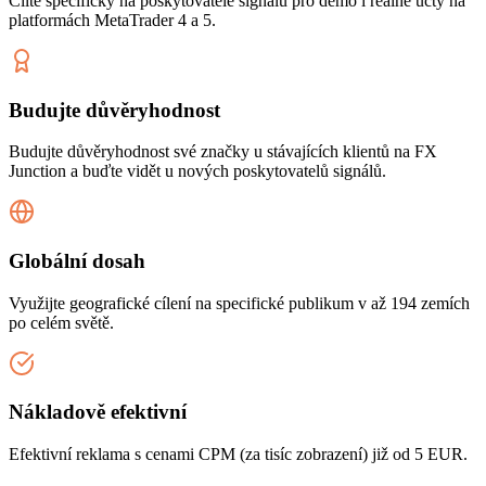
Cilte specificky na poskytovatele signálů pro demo i reálné účty na
platformách MetaTrader 4 a 5.
Budujte důvěryhodnost
Budujte důvěryhodnost své značky u stávajících klientů na FX
Junction a buďte vidět u nových poskytovatelů signálů.
Globální dosah
Využijte geografické cílení na specifické publikum v až 194 zemích
po celém světě.
Nákladově efektivní
Efektivní reklama s cenami CPM (za tisíc zobrazení) již od 5 EUR.