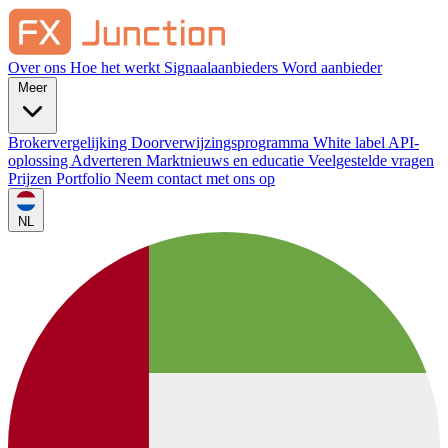
Over ons
Hoe het werkt
Signaalaanbieders
Word aanbieder
Meer
Brokervergelijking
Doorverwijzingsprogramma
White label
API-
oplossing
Adverteren
Marktnieuws en educatie
Veelgestelde vragen
Prijzen
Portfolio
Neem contact met ons op
NL