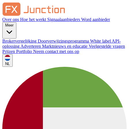
Over ons
Hoe het werkt
Signaalaanbieders
Word aanbieder
Meer
Brokervergelijking
Doorverwijzingsprogramma
White label
API-
oplossing
Adverteren
Marktnieuws en educatie
Veelgestelde vragen
Prijzen
Portfolio
Neem contact met ons op
NL