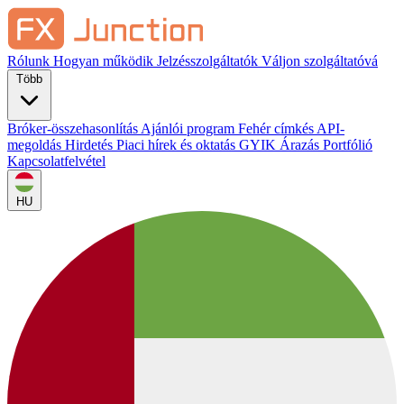
Rólunk
Hogyan működik
Jelzésszolgáltatók
Váljon szolgáltatóvá
Több
Bróker-összehasonlítás
Ajánlói program
Fehér címkés
API-
megoldás
Hirdetés
Piaci hírek és oktatás
GYIK
Árazás
Portfólió
Kapcsolatfelvétel
HU