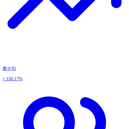
총수익
+ 330.17%