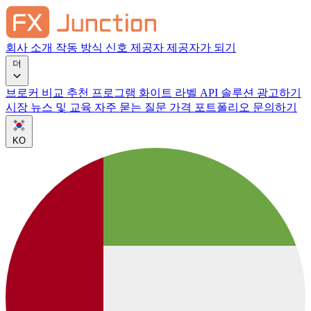
회사 소개
작동 방식
신호 제공자
제공자가 되기
더
브로커 비교
추천 프로그램
화이트 라벨
API 솔루션
광고하기
시장 뉴스 및 교육
자주 묻는 질문
가격
포트폴리오
문의하기
KO