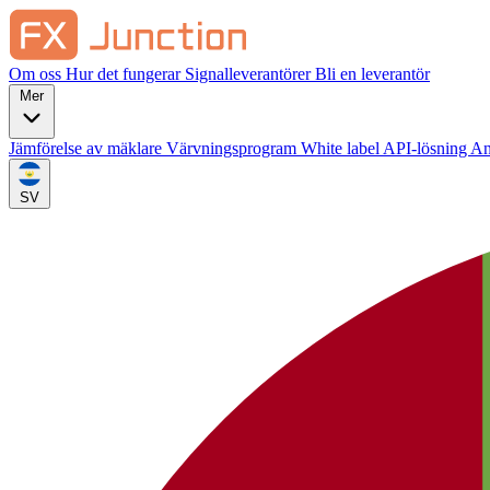
Om oss
Hur det fungerar
Signalleverantörer
Bli en leverantör
Mer
Jämförelse av mäklare
Värvningsprogram
White label
API-lösning
An
SV