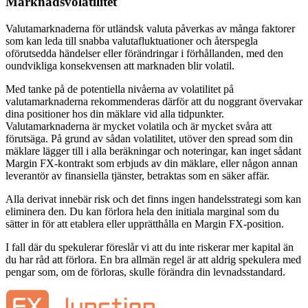
Marknadsvolatilitet
Valutamarknaderna för utländsk valuta påverkas av många faktorer
som kan leda till snabba valutafluktuationer och återspegla
oförutsedda händelser eller förändringar i förhållanden, med den
oundvikliga konsekvensen att marknaden blir volatil.
Med tanke på de potentiella nivåerna av volatilitet på
valutamarknaderna rekommenderas därför att du noggrant övervakar
dina positioner hos din mäklare vid alla tidpunkter.
Valutamarknaderna är mycket volatila och är mycket svåra att
förutsäga. På grund av sådan volatilitet, utöver den spread som din
mäklare lägger till i alla beräkningar och noteringar, kan inget sådant
Margin FX-kontrakt som erbjuds av din mäklare, eller någon annan
leverantör av finansiella tjänster, betraktas som en säker affär.
Alla derivat innebär risk och det finns ingen handelsstrategi som kan
eliminera den. Du kan förlora hela den initiala marginal som du
sätter in för att etablera eller upprätthålla en Margin FX-position.
I fall där du spekulerar föreslår vi att du inte riskerar mer kapital än
du har råd att förlora. En bra allmän regel är att aldrig spekulera med
pengar som, om de förloras, skulle förändra din levnadsstandard.