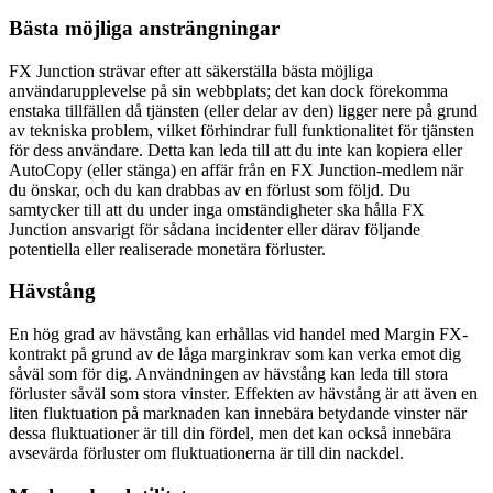
Bästa möjliga ansträngningar
FX Junction strävar efter att säkerställa bästa möjliga
användarupplevelse på sin webbplats; det kan dock förekomma
enstaka tillfällen då tjänsten (eller delar av den) ligger nere på grund
av tekniska problem, vilket förhindrar full funktionalitet för tjänsten
för dess användare. Detta kan leda till att du inte kan kopiera eller
AutoCopy (eller stänga) en affär från en FX Junction-medlem när
du önskar, och du kan drabbas av en förlust som följd. Du
samtycker till att du under inga omständigheter ska hålla FX
Junction ansvarigt för sådana incidenter eller därav följande
potentiella eller realiserade monetära förluster.
Hävstång
En hög grad av hävstång kan erhållas vid handel med Margin FX-
kontrakt på grund av de låga marginkrav som kan verka emot dig
såväl som för dig. Användningen av hävstång kan leda till stora
förluster såväl som stora vinster. Effekten av hävstång är att även en
liten fluktuation på marknaden kan innebära betydande vinster när
dessa fluktuationer är till din fördel, men det kan också innebära
avsevärda förluster om fluktuationerna är till din nackdel.