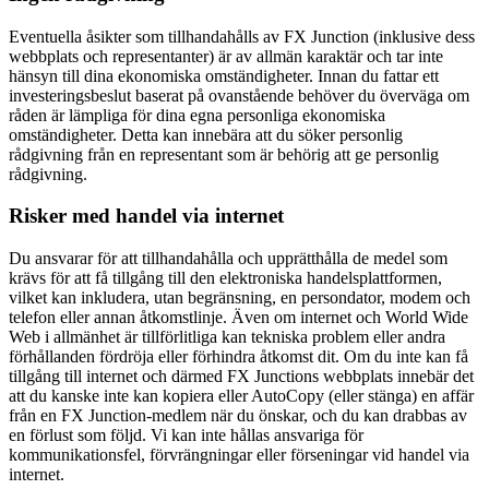
Eventuella åsikter som tillhandahålls av FX Junction (inklusive dess
webbplats och representanter) är av allmän karaktär och tar inte
hänsyn till dina ekonomiska omständigheter. Innan du fattar ett
investeringsbeslut baserat på ovanstående behöver du överväga om
råden är lämpliga för dina egna personliga ekonomiska
omständigheter. Detta kan innebära att du söker personlig
rådgivning från en representant som är behörig att ge personlig
rådgivning.
Risker med handel via internet
Du ansvarar för att tillhandahålla och upprätthålla de medel som
krävs för att få tillgång till den elektroniska handelsplattformen,
vilket kan inkludera, utan begränsning, en persondator, modem och
telefon eller annan åtkomstlinje. Även om internet och World Wide
Web i allmänhet är tillförlitliga kan tekniska problem eller andra
förhållanden fördröja eller förhindra åtkomst dit. Om du inte kan få
tillgång till internet och därmed FX Junctions webbplats innebär det
att du kanske inte kan kopiera eller AutoCopy (eller stänga) en affär
från en FX Junction-medlem när du önskar, och du kan drabbas av
en förlust som följd. Vi kan inte hållas ansvariga för
kommunikationsfel, förvrängningar eller förseningar vid handel via
internet.