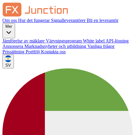
Om oss
Hur det fungerar
Signalleverantörer
Bli en leverantör
Mer
Jämförelse av mäklare
Värvningsprogram
White label
API-lösning
Annonsera
Marknadsnyheter och utbildning
Vanliga frågor
Prissättning
Portfölj
Kontakta oss
SV