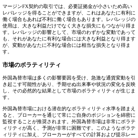
マージンFX契約の取引では、必要証拠金が小さいため高い
レバレッジを得ることができますが、これはあなたに有利に
働く場合もあれば不利に働く場合もあります。レバレッジの
使用は、大きな利益だけでなく大きな損失にもつながり得ま
す。レバレッジの影響として、市場のわずかな変動であって
も、それがあなたに有利な場合には大きな利益となり得ます
が、変動があなたに不利な場合には相当な損失となり得ま
す。
市場のボラティリティ
外国為替市場は多くの影響要因を受け、急激な通貨変動を引
き起こす可能性があり、予期せぬ出来事や状況の変化を反映
し、その必然的な結果として市場のボラティリティが生じま
す。
外国為替市場における潜在的なボラティリティ水準を踏まえ
ると、ブローカーを通じて常にご自身のポジションを綿密に
監視することが推奨されます。外国為替市場は非常にボラテ
ィリティが高く、予測が非常に困難です。このようなボラテ
ィリティに加え、ブローカーがすべての計算および提示レー