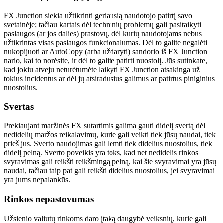
FX Junction siekia užtikrinti geriausią naudotojo patirtį savo
svetainėje; tačiau kartais dėl techninių problemų gali pasitaikyti
paslaugos (ar jos dalies) prastovų, dėl kurių naudotojams nebus
užtikrintas visas paslaugos funkcionalumas. Dėl to galite negalėti
nukopijuoti ar AutoCopy (arba uždaryti) sandorio iš FX Junction
nario, kai to norėsite, ir dėl to galite patirti nuostolį. Jūs sutinkate,
kad jokiu atveju neturėtumėte laikyti FX Junction atsakinga už
tokius incidentus ar dėl jų atsiradusius galimus ar patirtus piniginius
nuostolius.
Svertas
Prekiaujant maržinės FX sutartimis galima gauti didelį svertą dėl
nedidelių maržos reikalavimų, kurie gali veikti tiek jūsų naudai, tiek
prieš jus. Sverto naudojimas gali lemti tiek didelius nuostolius, tiek
didelį pelną. Sverto poveikis yra toks, kad net nedidelis rinkos
svyravimas gali reikšti reikšmingą pelną, kai šie svyravimai yra jūsų
naudai, tačiau taip pat gali reikšti didelius nuostolius, jei svyravimai
yra jums nepalankūs.
Rinkos nepastovumas
Užsienio valiutų rinkoms daro įtaką daugybė veiksnių, kurie gali