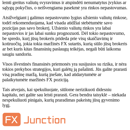
lemti greitus valiutų svyravimus ir atspindėti nenumatytus įvykius ar
sąlygų pokyčius, o neišvengiama pasekmė yra rinkos nepastovumas.
Atsižvelgiant į galimus nepastovumo lygius užsienio valiutų rinkose,
todėl rekomenduojama, kad visada atidžiai stebėtumėte savo
pozicijas pas savo brokerį. Užsienio valiutų rinkos yra labai
nepastovios ir jas labai sunku prognozuoti. Dėl tokio nepastovumo,
be spredo, kurį jūsų brokeris prideda prie visų skaičiavimų ir
kotiruočių, jokia tokia maržinės FX sutartis, kurią siūlo jūsų brokeris
ar bet kuris kitas finansinių paslaugų teikėjas, negali būti laikoma
saugiu sandoriu.
Visos išvestinės finansinės priemonės yra susijusios su rizika, ir nėra
tokios prekybos strategijos, kuri galėtų ją pašalinti. Jūs galite prarasti
visą pradinę maržą, kurią įnešate, kad atidarytumėte ar
palaikytumėte maržinės FX poziciją.
Tais atvejais, kai spekuliuojate, siūlome nerizikuoti didesniu
kapitalu, nei galite sau leisti prarasti. Gera bendra taisyklė – niekada
nespekuliuoti pinigais, kurių praradimas pakeistų jūsų gyvenimo
lygį.