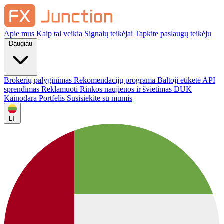
Apie mus
Kaip tai veikia
Signalų teikėjai
Tapkite paslaugų teikėju
Daugiau
Brokerių palyginimas
Rekomendacijų programa
Baltoji etiketė
API
sprendimas
Reklamuoti
Rinkos naujienos ir švietimas
DUK
Kainodara
Portfelis
Susisiekite su mumis
LT