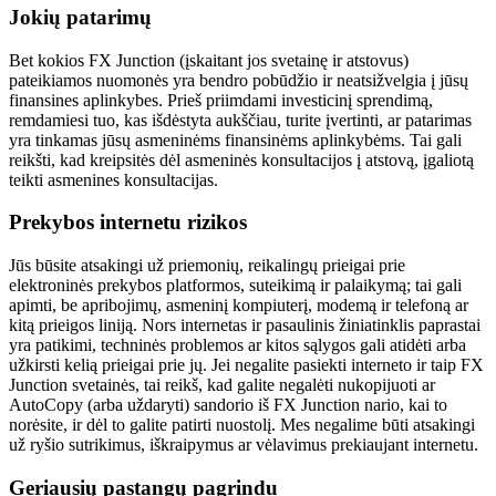
Jokių patarimų
Bet kokios FX Junction (įskaitant jos svetainę ir atstovus)
pateikiamos nuomonės yra bendro pobūdžio ir neatsižvelgia į jūsų
finansines aplinkybes. Prieš priimdami investicinį sprendimą,
remdamiesi tuo, kas išdėstyta aukščiau, turite įvertinti, ar patarimas
yra tinkamas jūsų asmeninėms finansinėms aplinkybėms. Tai gali
reikšti, kad kreipsitės dėl asmeninės konsultacijos į atstovą, įgaliotą
teikti asmenines konsultacijas.
Prekybos internetu rizikos
Jūs būsite atsakingi už priemonių, reikalingų prieigai prie
elektroninės prekybos platformos, suteikimą ir palaikymą; tai gali
apimti, be apribojimų, asmeninį kompiuterį, modemą ir telefoną ar
kitą prieigos liniją. Nors internetas ir pasaulinis žiniatinklis paprastai
yra patikimi, techninės problemos ar kitos sąlygos gali atidėti arba
užkirsti kelią prieigai prie jų. Jei negalite pasiekti interneto ir taip FX
Junction svetainės, tai reikš, kad galite negalėti nukopijuoti ar
AutoCopy (arba uždaryti) sandorio iš FX Junction nario, kai to
norėsite, ir dėl to galite patirti nuostolį. Mes negalime būti atsakingi
už ryšio sutrikimus, iškraipymus ar vėlavimus prekiaujant internetu.
Geriausių pastangų pagrindu