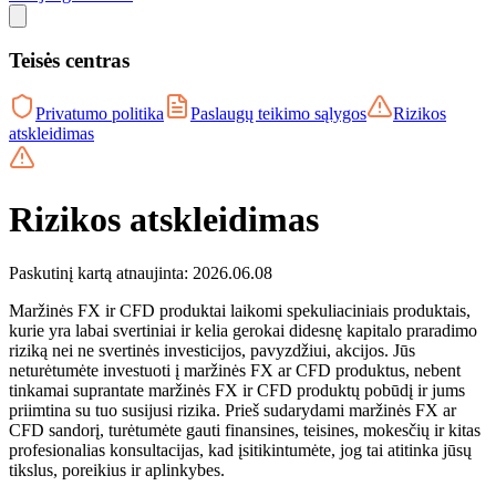
Teisės centras
Privatumo politika
Paslaugų teikimo sąlygos
Rizikos
atskleidimas
Rizikos atskleidimas
Paskutinį kartą atnaujinta: 2026.06.08
Maržinės FX ir CFD produktai laikomi spekuliaciniais produktais,
kurie yra labai svertiniai ir kelia gerokai didesnę kapitalo praradimo
riziką nei ne svertinės investicijos, pavyzdžiui, akcijos. Jūs
neturėtumėte investuoti į maržinės FX ar CFD produktus, nebent
tinkamai suprantate maržinės FX ir CFD produktų pobūdį ir jums
priimtina su tuo susijusi rizika. Prieš sudarydami maržinės FX ar
CFD sandorį, turėtumėte gauti finansines, teisines, mokesčių ir kitas
profesionalias konsultacijas, kad įsitikintumėte, jog tai atitinka jūsų
tikslus, poreikius ir aplinkybes.