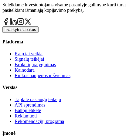
Suteikiame investuotojams visame pasaulyje galimybę kurti turtą
pasitelkiant išmaniąją kopijavimo prekybą.
Tvarkyti slapukus
Platforma
Kaip tai veikia
Signalų teikėjai
Brokerių palyginimas
Kainodara
Rinkos naujienos ir švietimas
Verslas
Tapkite paslaugų teikėju
API sprendimas
Baltoji etiketė
Reklamuoti
Rekomendacijų programa
Įmonė