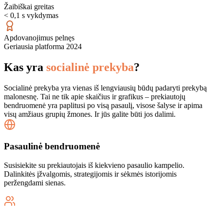
Žaibiškai greitas
< 0,1 s vykdymas
Apdovanojimus pelnęs
Geriausia platforma 2024
Kas yra
socialinė prekyba
?
Socialinė prekyba yra vienas iš lengviausių būdų padaryti prekybą
malonesnę. Tai ne tik apie skaičius ir grafikus – prekiautojų
bendruomenė yra paplitusi po visą pasaulį, visose šalyse ir apima
visų amžiaus grupių žmones. Ir jūs galite būti jos dalimi.
Pasaulinė bendruomenė
Susisiekite su prekiautojais iš kiekvieno pasaulio kampelio.
Dalinkitės įžvalgomis, strategijomis ir sėkmės istorijomis
peržengdami sienas.