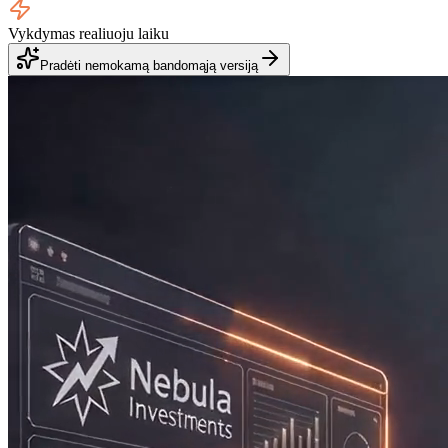
Vykdymas realiuoju laiku
Pradėti nemokamą bandomąją versiją