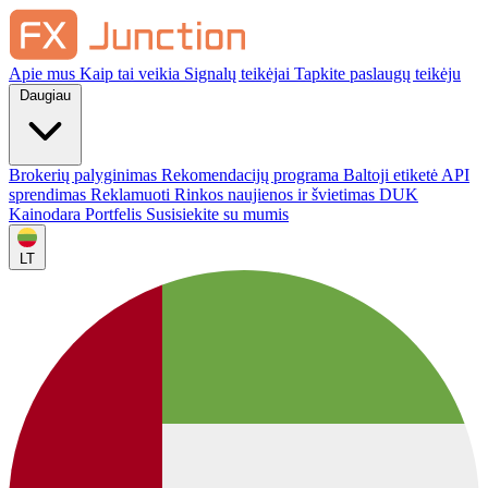
Apie mus
Kaip tai veikia
Signalų teikėjai
Tapkite paslaugų teikėju
Daugiau
Brokerių palyginimas
Rekomendacijų programa
Baltoji etiketė
API
sprendimas
Reklamuoti
Rinkos naujienos ir švietimas
DUK
Kainodara
Portfelis
Susisiekite su mumis
LT