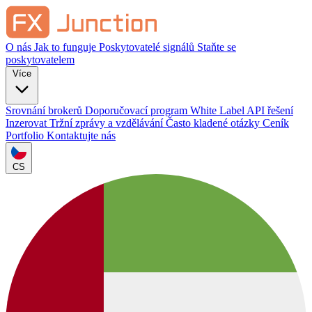
O nás
Jak to funguje
Poskytovatelé signálů
Staňte se
poskytovatelem
Více
Srovnání brokerů
Doporučovací program
White Label
API řešení
Inzerovat
Tržní zprávy a vzdělávání
Často kladené otázky
Ceník
Portfolio
Kontaktujte nás
CS