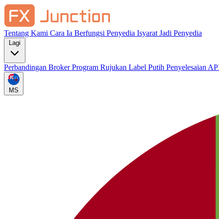
Tentang Kami
Cara Ia Berfungsi
Penyedia Isyarat
Jadi Penyedia
Lagi
Perbandingan Broker
Program Rujukan
Label Putih
Penyelesaian AP
MS