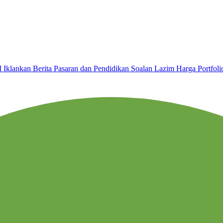
I
Iklankan
Berita Pasaran dan Pendidikan
Soalan Lazim
Harga
Portfol