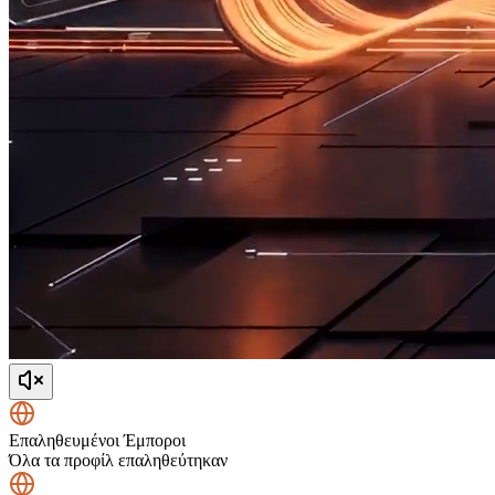
Επαληθευμένοι Έμποροι
Όλα τα προφίλ επαληθεύτηκαν