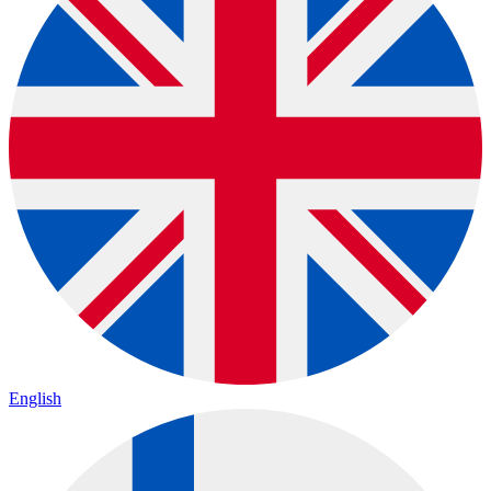
English