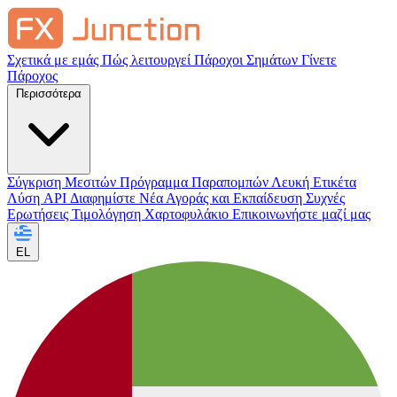
Σχετικά με εμάς
Πώς λειτουργεί
Πάροχοι Σημάτων
Γίνετε
Πάροχος
Περισσότερα
Σύγκριση Μεσιτών
Πρόγραμμα Παραπομπών
Λευκή Ετικέτα
Λύση API
Διαφημίστε
Νέα Αγοράς και Εκπαίδευση
Συχνές
Ερωτήσεις
Τιμολόγηση
Χαρτοφυλάκιο
Επικοινωνήστε μαζί μας
EL