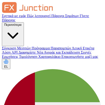
Σχετικά με εμάς
Πώς λειτουργεί
Πάροχοι Σημάτων
Γίνετε
Πάροχος
Περισσότερα
Σύγκριση Μεσιτών
Πρόγραμμα Παραπομπών
Λευκή Ετικέτα
Λύση API
Διαφημίστε
Νέα Αγοράς και Εκπαίδευση
Συχνές
Ερωτήσεις
Τιμολόγηση
Χαρτοφυλάκιο
Επικοινωνήστε μαζί μας
EL