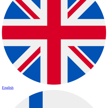
English