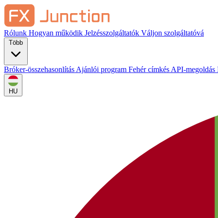
Rólunk
Hogyan működik
Jelzésszolgáltatók
Váljon szolgáltatóvá
Több
Bróker-összehasonlítás
Ajánlói program
Fehér címkés
API-megoldás
HU