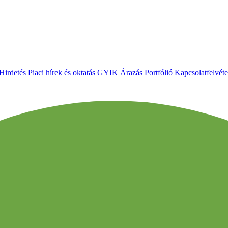
Hirdetés
Piaci hírek és oktatás
GYIK
Árazás
Portfólió
Kapcsolatfelvéte