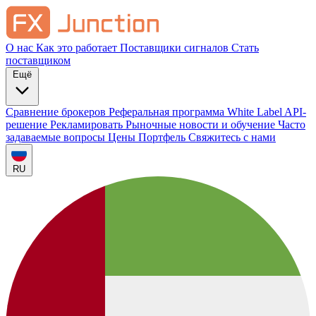
О нас
Как это работает
Поставщики сигналов
Стать
поставщиком
Ещё
Сравнение брокеров
Реферальная программа
White Label
API-
решение
Рекламировать
Рыночные новости и обучение
Часто
задаваемые вопросы
Цены
Портфель
Свяжитесь с нами
RU