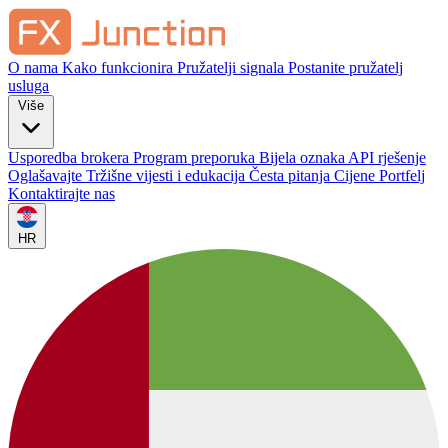
O nama
Kako funkcionira
Pružatelji signala
Postanite pružatelj
usluga
Više
Usporedba brokera
Program preporuka
Bijela oznaka
API rješenje
Oglašavajte
Tržišne vijesti i edukacija
Česta pitanja
Cijene
Portfelj
Kontaktirajte nas
HR