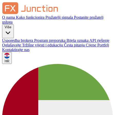
O nama
Kako funkcionira
Pružatelji signala
Postanite pružatelj
usluga
Više
Usporedba brokera
Program preporuka
Bijela oznaka
API rješenje
Oglašavajte
Tržišne vijesti i edukacija
Česta pitanja
Cijene
Portfelj
Kontaktirajte nas
HR