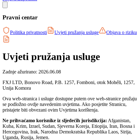
Pravni centar
Politika privatnosti
Uvjeti pružanja usluge
Objava o riziku
Uvjeti pružanja usluge
Zadnje ažurirano: 2026.06.08
FXJ LTD, Bonovo Road, P.B. 1257, Fomboni, otok Mohéli, 1257,
Unija Komora
Ova web-stranica i usluge dostupne putem ove web-stranice pružaju
se podložno ovdje navedenim uvjetima. Ako posjetite Stranicu,
pristajete biti obvezani ovim Uvjetima korištenja.
Ne prihvaćamo korisnike iz sljedećih jurisdikcija:
Afganistan,
Kuba, Krim, Izrael, Sudan, Sjeverna Koreja, Etiopija, Iran, Bosna i
Hercegovina, Irak, Narodna Demokratska Republika Laos, Sirija,
Uganda, Rusija, Jemen.