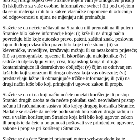
bilo koji drugi aspekt ove Stranice kojem vam je omogućen pristup
(i) isključivo za vaše osobne, informativne svrhe; i (ii) pod uvjetom
da se ni materijali niti bilo kakve vlasničke napomene ili odricanja
od odgovornosti u njima ne mijenjaju niti preinačuju.
Slažete se da nećete učitavati na Stranicu niti prenositi na ili putem
Stranice bilo kakve informacije koje: (i) krše ili na drugi način
povređuju bilo koje autorsko pravo, patent, zaštitni znak, poslovnu
tajnu ili drugo vlasničko pravo bilo koje treće strane; (ii) su
klevetničke, uvredljive, izražavaju mržnju ili su nezakonito prijeteće;
(iii) su pornografske, opscene ili iskorištavaju maloljetnika; (iv)
sadrže ili utjelovljuju virus, crva, trojanskog konja ili drugo
kontaminirajuće ili destruktivno obilježje; (v) čijim se otkrivanjem
krši bilo koji sporazum ili druga obveza koja vas obvezuje; (vi)
predstavljaju lažne ili obmanjujuće tržišne informacije; ili (vii) na
drugi način krše bilo koji primjenjivi ugovor, zakon ili propis.
Slažete se da ni na koji način nećete ometati korištenje ili pristup
Stranici drugih osoba te da nećete pokušati steći neovlašteni pristup
računu ili računalnom sustavu bilo kojeg drugog korisnika Stranice.
Nadalje se slažete da nećete poduzimati bilo kakvu drugu radnju u
vezi s vašim korištenjem Stranice koja krši bilo koji ugovor, zakon
ili propis te da ćete u potpunosti poštovati sve primjenjive ugovore,
zakone i propise pri korištenju Stranice.
Slažete se da ćete Stranici pristupati putem web-preglednika te