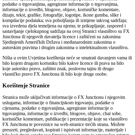
podatke o trgovanjima, agregirane informacije o trgovanjima,
informacije o izvedbi, blogove, objave, korisničke komentare,
dizajn, tekst, grafike, fotografije, logotipe, ikone gumba, slike i
kompilacije podataka; sva poboljšanja ili izmjene takvog sadržaja;
sva izvedena djela temeljena na njemu; te prikupljanje, raspored i
sastavljanje cjelokupnog sadržaja na ovoj Stranici vlasništvo su FX
Junctiona ili njegovih davatelja licence i zaštićeni su zakonima
Sjedinjenih Američkih Država i međunarodnim zakonima o
autorskim pravima i drugim zakonima o intelektualnom vlasništvu.
Ništa u ovim Uvjetima korištenja neće se smatrati davanjem vama ili
bilo kojem drugom korisniku bilo kakve licence ili prava na bilo
koje autorsko pravo, zaštitni znak, poslovnu tajnu ili drugo
vlasničko pravo FX Junctiona ili bilo koje druge osobe.
Korištenje Stranice
Stranica može uključivati informacije o FX Junctionu i njegovim
uslugama, informacije o financijskom trgovanju, podatke o
cijenama, podatke o trgovanjima, agregirane informacije o
trgovanjima, informacije o izvedbi, blogove, objave, chat sobe,
korisničke komentare, publikacije i prezentacije koje su vlasništvo
FX Junctiona te poveznice na web-stranice trećih strana. Možete
preuzeti, pregledavati, kopirati i ispisivati informacije, materijale i