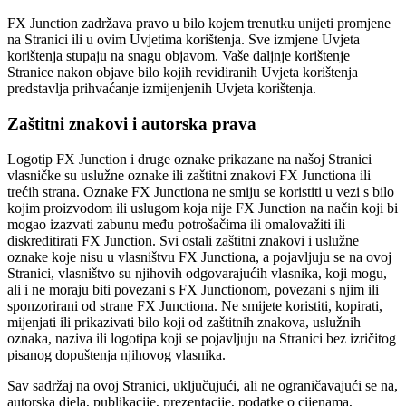
FX Junction zadržava pravo u bilo kojem trenutku unijeti promjene
na Stranici ili u ovim Uvjetima korištenja. Sve izmjene Uvjeta
korištenja stupaju na snagu objavom. Vaše daljnje korištenje
Stranice nakon objave bilo kojih revidiranih Uvjeta korištenja
predstavlja prihvaćanje izmijenjenih Uvjeta korištenja.
Zaštitni znakovi i autorska prava
Logotip FX Junction i druge oznake prikazane na našoj Stranici
vlasničke su uslužne oznake ili zaštitni znakovi FX Junctiona ili
trećih strana. Oznake FX Junctiona ne smiju se koristiti u vezi s bilo
kojim proizvodom ili uslugom koja nije FX Junction na način koji bi
mogao izazvati zabunu među potrošačima ili omalovažiti ili
diskreditirati FX Junction. Svi ostali zaštitni znakovi i uslužne
oznake koje nisu u vlasništvu FX Junctiona, a pojavljuju se na ovoj
Stranici, vlasništvo su njihovih odgovarajućih vlasnika, koji mogu,
ali i ne moraju biti povezani s FX Junctionom, povezani s njim ili
sponzorirani od strane FX Junctiona. Ne smijete koristiti, kopirati,
mijenjati ili prikazivati bilo koji od zaštitnih znakova, uslužnih
oznaka, naziva ili logotipa koji se pojavljuju na Stranici bez izričitog
pisanog dopuštenja njihovog vlasnika.
Sav sadržaj na ovoj Stranici, uključujući, ali ne ograničavajući se na,
autorska djela, publikacije, prezentacije, podatke o cijenama,