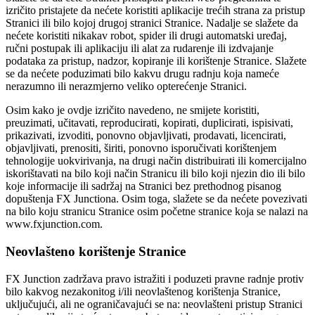
izričito pristajete da nećete koristiti aplikacije trećih strana za pristup
Stranici ili bilo kojoj drugoj stranici Stranice. Nadalje se slažete da
nećete koristiti nikakav robot, spider ili drugi automatski uređaj,
ručni postupak ili aplikaciju ili alat za rudarenje ili izdvajanje
podataka za pristup, nadzor, kopiranje ili korištenje Stranice. Slažete
se da nećete poduzimati bilo kakvu drugu radnju koja nameće
nerazumno ili nerazmjerno veliko opterećenje Stranici.
Osim kako je ovdje izričito navedeno, ne smijete koristiti,
preuzimati, učitavati, reproducirati, kopirati, duplicirati, ispisivati,
prikazivati, izvoditi, ponovno objavljivati, prodavati, licencirati,
objavljivati, prenositi, širiti, ponovno isporučivati korištenjem
tehnologije uokvirivanja, na drugi način distribuirati ili komercijalno
iskorištavati na bilo koji način Stranicu ili bilo koji njezin dio ili bilo
koje informacije ili sadržaj na Stranici bez prethodnog pisanog
dopuštenja FX Junctiona. Osim toga, slažete se da nećete povezivati
na bilo koju stranicu Stranice osim početne stranice koja se nalazi na
www.fxjunction.com.
Neovlašteno korištenje Stranice
FX Junction zadržava pravo istražiti i poduzeti pravne radnje protiv
bilo kakvog nezakonitog i/ili neovlaštenog korištenja Stranice,
uključujući, ali ne ograničavajući se na: neovlašteni pristup Stranici