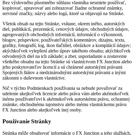
Bez výslovného písomného súhlasu vlastníka nesmiete používať,
kopírovať, upravovať ani zobrazovať žiadne ochranné známky,
servisné značky, názvy alebo logá, ktoré sa objavujú na Stránke.
Všetok obsah na tejto Stránke, vrátane, okrem iného, autorských
diel, publikácií, prezentácií, cenových údajov, obchodných údajov,
agregovaných obchodných informácií, informácií o výkonnosti,
blogov, príspevkov, používateľských komentárov, dizajnu, textu,
grafiky, fotografií, log, ikon tlačidiel, obrázkov a kompilácií údajov;
akýchkoľvek vylepšení alebo úprav takéhoto obsahu; akýchkoľvek
odvodených diel na ich základe; a zber, usporiadanie a zostavenie
všetkého obsahu na tejto Stránke sú vlastníctvom FX Junction alebo
jeho poskytovateľov licencií a sú chránené autorskými právami
Spojených štátov a medzinárodnými autorskými právami a inými
zákonmi o duševnom vlastníctve.
Nič v týchto Podmienkach používania sa nebude považovať za
udelenie akejkoľvek licencie alebo práva vám alebo akémukoľvek
inému používateľovi k akémukoľvek autorskému právu, ochrannej
známke, obchodnému tajomstvu alebo inému vlastníckemu právu
FX Junction alebo akejkoľvek inej osoby.
Používanie Stránky
Stránka môže obsahovať informácie o FX Junction a jeho službách,