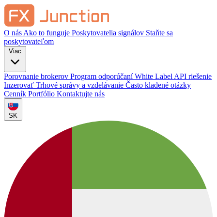
O nás
Ako to funguje
Poskytovatelia signálov
Staňte sa
poskytovateľom
Viac
Porovnanie brokerov
Program odporúčaní
White Label
API riešenie
Inzerovať
Trhové správy a vzdelávanie
Často kladené otázky
Cenník
Portfólio
Kontaktujte nás
SK