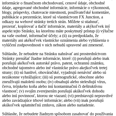
informácie o finančnom obchodovaní, cenové údaje, obchodné
údaje, agregované obchodné informácie, informácie o výkonnosti,
blogy, príspevky, chatovacie miestnosti, používateľské komentáre,
publikácie a prezentácie, ktoré sú vlastníctvom FX Junction, a
odkazy na webové stránky tretích strán. Môžete si stiahnuť,
prezerať, kopírovať a tlačiť informácie, materiály a akýkoľvek iný
aspekt tejto Stránky, ku ktorému máte poskytnutý prístup (i) výlučne
na vaše osobné, informačné účely; a (ii) za predpokladu, že
materiály ani akékoľvek vlastnícke oznámenia alebo vyhlásenia o
vylúčení zodpovednosti v nich nebudú upravené ani zmenené.
Súhlasíte, že nebudete na Stránku nahrávať ani prostredníctvom
Stránky prenášať žiadne informácie, ktoré: (i) porušujú alebo inak
porušujú akékoľvek autorské právo, patent, ochrannú známku,
obchodné tajomstvo alebo iné vlastnícke právo akejkoľvek tretej
strany; (ii) sú hanlivé, ohováračské, vyjadrujú nenávisť alebo sú
nezákonne vyhrážajúce; (iii) sú pornografické, obscénne alebo
zneužívajú maloletú osobu; (iv) obsahujú alebo stelesňujú vírus,
červa, trójskeho koňa alebo inú kontaminačnú či deštruktívnu
vlastnosť; (v) svojím zverejnením porušujú akúkoľvek dohodu
alebo inú povinnosť, ktorou ste viazaní; (vi) predstavujú nepravdivé
alebo zavádzajúce trhové informácie; alebo (vii) inak porušujú
akúkoľvek uplatniteľnú zmluvu, zákon alebo nariadenie.
Súhlasíte, že nebudete žiadnym spôsobom zasahovať do používania