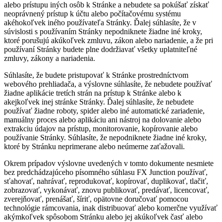
alebo prístupu iných osôb k Stránke a nebudete sa pokúšať získať
neoprávnený prístup k účtu alebo počítačovému systému
akéhokoľvek iného používateľa Stránky. Ďalej súhlasíte, že v
súvislosti s používaním Stránky nepodniknete žiadne iné kroky,
ktoré porušujú akúkoľvek zmluvu, zákon alebo nariadenie, a že pri
používaní Stránky budete plne dodržiavať všetky uplatniteľné
zmluvy, zákony a nariadenia.
Súhlasíte, že budete pristupovať k Stránke prostredníctvom
webového prehliadača, a výslovne súhlasíte, že nebudete používať
žiadne aplikácie tretích strán na prístup k Stránke alebo k
akejkoľvek inej stránke Stránky. Ďalej súhlasíte, že nebudete
používať žiadne roboty, spider alebo iné automatické zariadenie,
manuálny proces alebo aplikáciu ani nástroj na dolovanie alebo
extrakciu údajov na prístup, monitorovanie, kopírovanie alebo
používanie Stránky. Súhlasíte, že nepodniknete žiadne iné kroky,
ktoré by Stránku neprimerane alebo neúmerne zaťažovali.
Okrem prípadov výslovne uvedených v tomto dokumente nesmiete
bez predchádzajúceho písomného súhlasu FX Junction používať,
sťahovať, nahrávať, reprodukovať, kopírovať, duplikovať, tlačiť,
zobrazovať, vykonávať, znovu publikovať, predávať, licencovať,
zverejňovať, prenášať, šíriť, opätovne doručovať pomocou
technológie rámcovania, inak distribuovať alebo komerčne využívať
akýmkoľvek spôsobom Stránku alebo jej akúkoľvek časť alebo