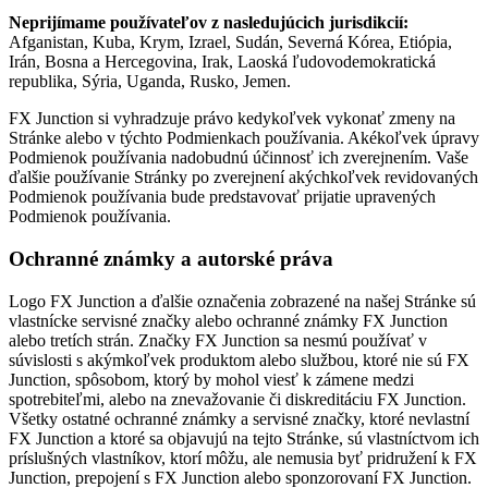
Neprijímame používateľov z nasledujúcich jurisdikcií:
Afganistan, Kuba, Krym, Izrael, Sudán, Severná Kórea, Etiópia,
Irán, Bosna a Hercegovina, Irak, Laoská ľudovodemokratická
republika, Sýria, Uganda, Rusko, Jemen.
FX Junction si vyhradzuje právo kedykoľvek vykonať zmeny na
Stránke alebo v týchto Podmienkach používania. Akékoľvek úpravy
Podmienok používania nadobudnú účinnosť ich zverejnením. Vaše
ďalšie používanie Stránky po zverejnení akýchkoľvek revidovaných
Podmienok používania bude predstavovať prijatie upravených
Podmienok používania.
Ochranné známky a autorské práva
Logo FX Junction a ďalšie označenia zobrazené na našej Stránke sú
vlastnícke servisné značky alebo ochranné známky FX Junction
alebo tretích strán. Značky FX Junction sa nesmú používať v
súvislosti s akýmkoľvek produktom alebo službou, ktoré nie sú FX
Junction, spôsobom, ktorý by mohol viesť k zámene medzi
spotrebiteľmi, alebo na znevažovanie či diskreditáciu FX Junction.
Všetky ostatné ochranné známky a servisné značky, ktoré nevlastní
FX Junction a ktoré sa objavujú na tejto Stránke, sú vlastníctvom ich
príslušných vlastníkov, ktorí môžu, ale nemusia byť pridružení k FX
Junction, prepojení s FX Junction alebo sponzorovaní FX Junction.