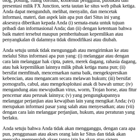
blog, posting, ruang obrolan, komentar pengguna, publikasi dan
presentasi milik FX Junction, serta tautan ke situs web pihak ketiga.
Anda dapat mengunduh, melihat, menyalin, dan mencetak
informasi, materi, dan aspek lain apa pun dari Situs ini yang
aksesnya diberikan kepada Anda (i) semata-mata untuk tujuan
pribadi dan informasional Anda; dan (ii) dengan ketentuan bahwa
baik materi tersebut maupun pemberitahuan kepemilikan atau
penyangkalan di dalamnya tidak dimodifikasi atau diubah.
Anda setuju untuk tidak mengunggah atau mengirimkan ke atau
melalui Situs informasi apa pun yang: (i) melanggar atau dengan
cara lain melanggar hak cipta, paten, merek dagang, rahasia dagang,
atau hak kepemilikan lainnya milik pihak ketiga mana pun; (ii)
bersifat memfitnah, mencemarkan nama baik, mengekspresikan
kebencian, atau mengancam secara melawan hukum; (iii) bersifat
pornografis, cabul, atau mengeksploitasi anak di bawah umur; (iv)
mengandung atau mewujudkan virus, worm, Trojan horse, atau fitur
pencemar atau perusak lainnya; (v) yang pengungkapannya
melanggar perjanjian atau kewajiban lain yang mengikat Anda; (vi)
merupakan informasi pasar yang salah atau menyesatkan; atau (vii)
dengan cara lain melanggar perjanjian, hukum, atau peraturan yang
berlaku.
Anda setuju bahwa Anda tidak akan mengganggu, dengan cara apa
pun, penggunaan atau akses orang lain ke Situs dan tidak akan
mencoba memperoleh akses tanpa izin ke akun atau sistem