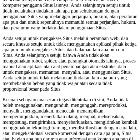
komputer pengguna Situs lainnya. Anda selanjutnya setuju untuk
tidak melakukan tindakan lain apa pun sehubungan dengan
penggunaan Situs yang melanggar perjanjian, hukum, atau peraturan
apa pun dan untuk sepenuhnya mematuhi semua perjanjian, hukum,
dan peraturan yang berlaku dalam penggunaan Situs.
Anda setuju untuk mengakses Situs melalui peramban web, dan
secara khusus setuju untuk tidak menggunakan aplikasi pihak ketiga
apa pun untuk mengakses Situs atau halaman lain apa pun dari
Situs. Anda selanjutnya setuju bahwa Anda tidak akan
menggunakan robot, spider, atau perangkat otomatis lainnya, proses
manual atau aplikasi atau alat penambangan atau ekstraksi data
untuk mengakses, memantau, menyalin, atau menggunakan Situs.
Anda setuju untuk tidak melakukan tindakan lain apa pun yang
membebankan beban yang tidak wajar atau secara tidak
proporsional besar pada Situs.
Kecuali sebagaimana secara tegas ditentukan di sini, Anda tidak
boleh menggunakan, mengunduh, mengunggah, mereproduksi,
menyalin, menggandakan, mencetak, menampilkan,
mempertunjukkan, menerbitkan ulang, menjual, melisensikan,
memposting, mengirimkan, menyebarluaskan, mengirimkan kembali
menggunakan teknologi framing, mendistribusikan dengan cara lain,
atau mengeksploitasi secara komersial dengan cara apa pun, Situs
atau bagian apa pun darinya atau informasi atau konten apa pun di