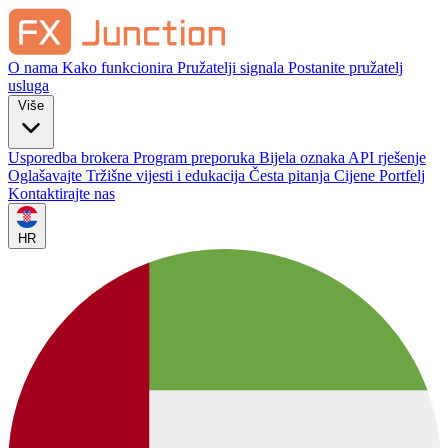
O nama
Kako funkcionira
Pružatelji signala
Postanite pružatelj
usluga
Više
Usporedba brokera
Program preporuka
Bijela oznaka
API rješenje
Oglašavajte
Tržišne vijesti i edukacija
Česta pitanja
Cijene
Portfelj
Kontaktirajte nas
HR