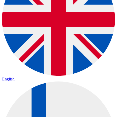
English