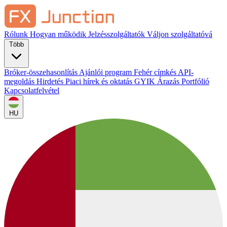
Rólunk
Hogyan működik
Jelzésszolgáltatók
Váljon szolgáltatóvá
Több
Bróker-összehasonlítás
Ajánlói program
Fehér címkés
API-
megoldás
Hirdetés
Piaci hírek és oktatás
GYIK
Árazás
Portfólió
Kapcsolatfelvétel
HU