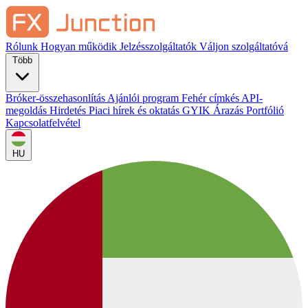
Rólunk
Hogyan működik
Jelzésszolgáltatók
Váljon szolgáltatóvá
Több
Bróker-összehasonlítás
Ajánlói program
Fehér címkés
API-
megoldás
Hirdetés
Piaci hírek és oktatás
GYIK
Árazás
Portfólió
Kapcsolatfelvétel
HU