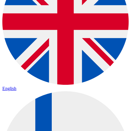
English