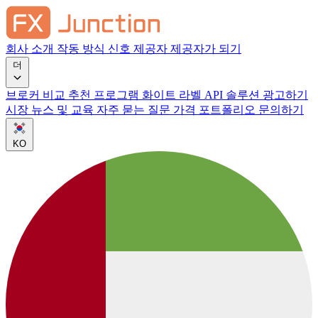
회사 소개
작동 방식
신호 제공자
제공자가 되기
더
브로커 비교
추천 프로그램
화이트 라벨
API 솔루션
광고하기
시장 뉴스 및 교육
자주 묻는 질문
가격
포트폴리오
문의하기
KO