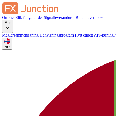
Om oss
Slik fungerer det
Signalleverandører
Bli en leverandør
Mer
Meglersammenligning
Henvisningsprogram
Hvit etikett
API-løsning
NO