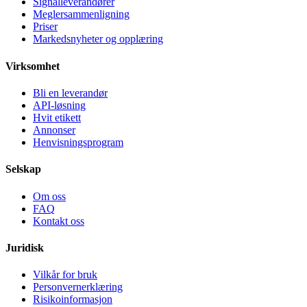
Signalleverandører
Meglersammenligning
Priser
Markedsnyheter og opplæring
Virksomhet
Bli en leverandør
API-løsning
Hvit etikett
Annonser
Henvisningsprogram
Selskap
Om oss
FAQ
Kontakt oss
Juridisk
Vilkår for bruk
Personvernerklæring
Risikoinformasjon