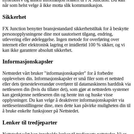
når som helst velge å ikke motta slik kommunikasjon.
Sikkerhet
FX Junction benytter bransjestandard sikkerhetstiltak for å beskytte
personopplysningene dine mot uautorisert tilgang, endring,
utlevering eller ødeleggelse. Ingen metode for overføring over
internett eller elektronisk lagring er imidlertid 100 % sikker, og vi
kan ikke garantere absolutt sikkerhet.
Informasjonskapsler
Nettstedet vårt bruker "informasjonskapsler" for å forbedre
opplevelsen din. Informasjonskapsler er små filer som et nettsted
eller dets tjenesteleverandør overfører til datamaskinens harddisk via
nettleseren din (hvis du tillater det), som gjør at nettstedets systemer
kan gjenkjenne nettleseren din og hente inn og huske visse
opplysninger. Du kan velge å deaktivere informasjonskapsler via
nettleserinnstillingene dine, men dette kan påvirke muligheten din til
å bruke enkelte funksjoner på Nettstedet.
Lenker til tredjeparter