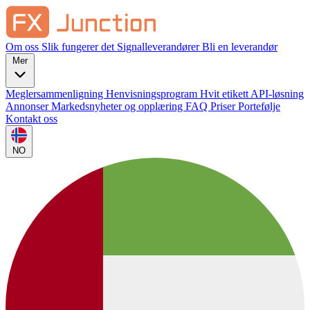
Om oss
Slik fungerer det
Signalleverandører
Bli en leverandør
Mer
Meglersammenligning
Henvisningsprogram
Hvit etikett
API-løsning
Annonser
Markedsnyheter og opplæring
FAQ
Priser
Portefølje
Kontakt oss
NO