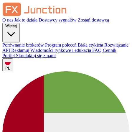
O nas
Jak to działa
Dostawcy sygnałów
Zostań dostawcą
Więcej
Porównanie brokerów
Program poleceń
Biała etykieta
Rozwiązanie
API
Reklamuj
Wiadomości rynkowe i edukacja
FAQ
Cennik
Portfel
Skontaktuj się z nami
PL